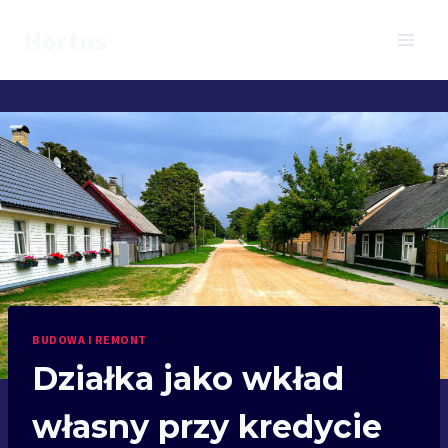
Przejdź
Hortus
do
treści
BUDOWA I REMONT
Działka jako wkład
własny przy kredycie