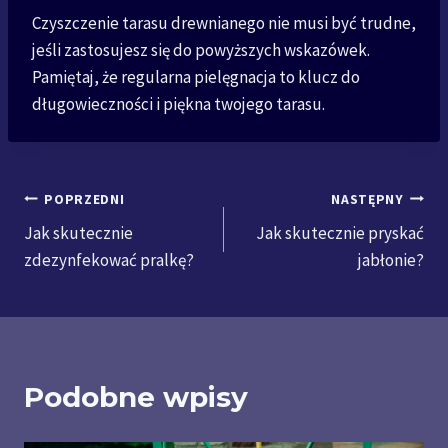
Czyszczenie tarasu drewnianego nie musi być trudne,
jeśli zastosujesz się do powyższych wskazówek.
Pamiętaj, że regularna pielęgnacja to klucz do
długowieczności i piękna twojego tarasu.
Nawigacja
POPRZEDNI
NASTĘPNY
Jak skutecznie
Jak skutecznie pryskać
wpisu
zdezynfekować pralkę?
jabłonie?
Podobne wpisy