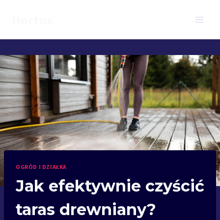
Przejdź
Hortus
do
treści
OGRÓD I DZIAŁKA
Jak efektywnie czyścić
taras drewniany?