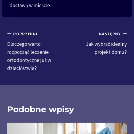
dostawą w mieście.
Nawigacja
POPRZEDNI
NASTĘPNY
Dlaczego warto
Jak wybrać idealny
wpisu
rozpocząć leczenie
projekt domu?
ortodontyczne już w
dzieciństwie?
Podobne wpisy