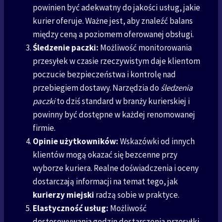
powinien być adekwatny do jakości usług, jakie
kurier oferuje. Ważne jest, aby znaleźć balans
między ceną a poziomem oferowanej obsługi.
Śledzenie paczki:
Możliwość monitorowania
przesyłek w czasie rzeczywistym daje klientom
poczucie bezpieczeństwa i kontrolę nad
przebiegiem dostawy. Narzędzia do
śledzenia
paczki
to dziś standard w branży kurierskiej i
powinny być dostępne w każdej renomowanej
firmie.
Opinie użytkowników:
Wskazówki od innych
klientów mogą okazać się bezcenne przy
wyborze kuriera. Realne doświadczenia i oceny
dostarczają informacji na temat tego, jak
kurierzy miejski
radzą sobie w praktyce.
Elastyczność usług:
Możliwość
dostosowywania godzin dostarczenia przesyłki