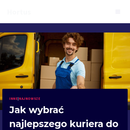
Przejdź
Hortus
do
treści
INNE
|
NAJNOWSZE
Jak wybrać
najlepszego kuriera do