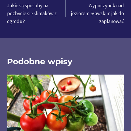
Jakie są sposoby na
Wypoczynek nad
wpisu
pozbycie się ślimaków z
jeziorem Sławskim jak do
ogrodu?
zaplanować
Podobne wpisy