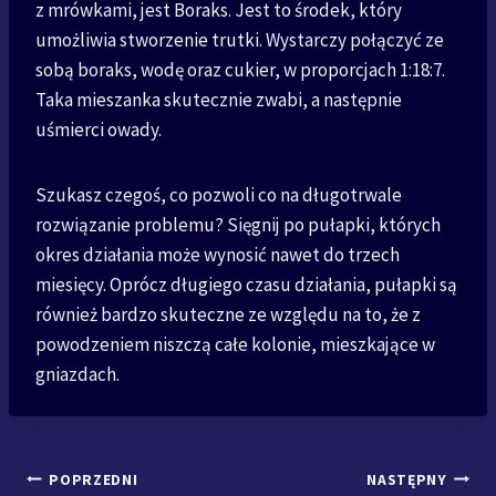
z mrówkami, jest Boraks. Jest to środek, który
umożliwia stworzenie trutki. Wystarczy połączyć ze
sobą boraks, wodę oraz cukier, w proporcjach 1:18:7.
Taka mieszanka skutecznie zwabi, a następnie
uśmierci owady.
Szukasz czegoś, co pozwoli co na długotrwale
rozwiązanie problemu? Sięgnij po pułapki, których
okres działania może wynosić nawet do trzech
miesięcy. Oprócz długiego czasu działania, pułapki są
również bardzo skuteczne ze względu na to, że z
powodzeniem niszczą całe kolonie, mieszkające w
gniazdach.
Nawigacja
POPRZEDNI
NASTĘPNY