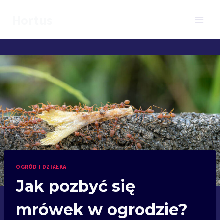
Przejdź
Hortus
do
treści
OGRÓD I DZIAŁKA
Jak pozbyć się
mrówek w ogrodzie?