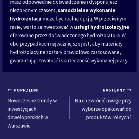
masz odpowiednie doświadczenie i dysponujesz
niezbędnym czasem,
samodzielne wykonanie
hydroizolacji
może być realną opcją. W przeciwnym
razie, warto zainwestować w
usługi hydroizolacyjne
oferowane przez doświadczonego hydroizolatora. W
obu przypadkach najważniejsze jest, aby materiały
hydroizolacyjne zostały prawidłowo zastosowane,
gwarantując trwałość i skuteczność wykonanej pracy.
Nawigacja
POPRZEDNI
NASTĘPNY
Nowoczesne trendy w
Na co zwrócić uwagę przy
wpisu
inwestycjach
wyborze opakowań do
deweloperskich w
produktów rolnych?
Warszawie