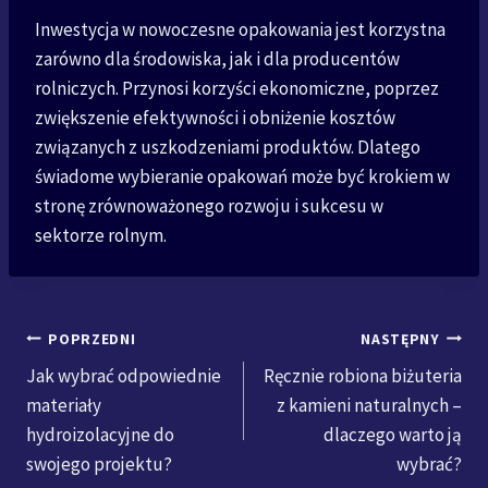
Inwestycja w nowoczesne opakowania jest korzystna
zarówno dla środowiska, jak i dla producentów
rolniczych. Przynosi korzyści ekonomiczne, poprzez
zwiększenie efektywności i obniżenie kosztów
związanych z uszkodzeniami produktów. Dlatego
świadome wybieranie opakowań może być krokiem w
stronę zrównoważonego rozwoju i sukcesu w
sektorze rolnym.
Nawigacja
POPRZEDNI
NASTĘPNY
Jak wybrać odpowiednie
Ręcznie robiona biżuteria
wpisu
materiały
z kamieni naturalnych –
hydroizolacyjne do
dlaczego warto ją
swojego projektu?
wybrać?