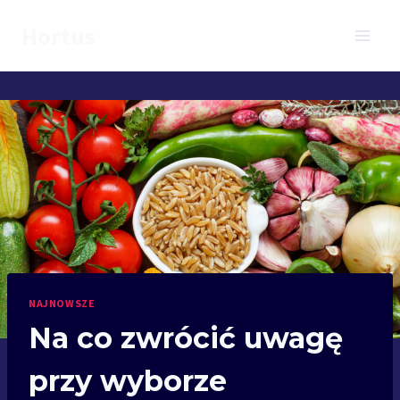
Przejdź
Hortus
do
treści
NAJNOWSZE
Na co zwrócić uwagę
przy wyborze